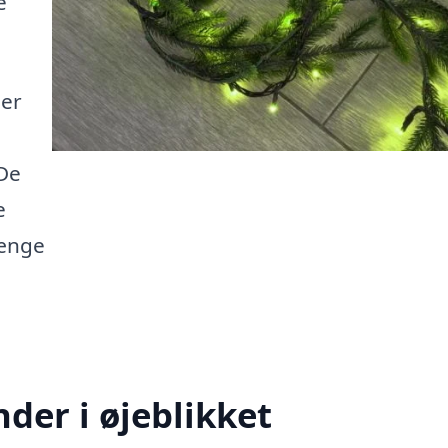
e
der
De
e
hænge
der i øjeblikket