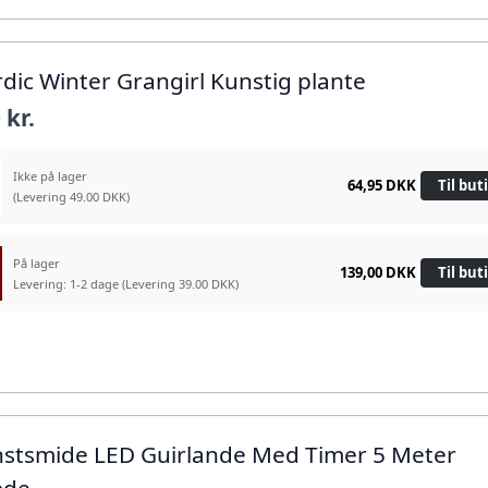
rdic Winter Grangirl Kunstig plante
 kr.
Ikke på lager
64,95 DKK
Til but
(Levering 49.00 DKK)
På lager
139,00 DKK
Til but
Levering: 1-2 dage
(Levering 39.00 DKK)
nstsmide LED Guirlande Med Timer 5 Meter