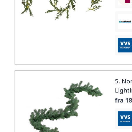
5. No
Light
fra
18