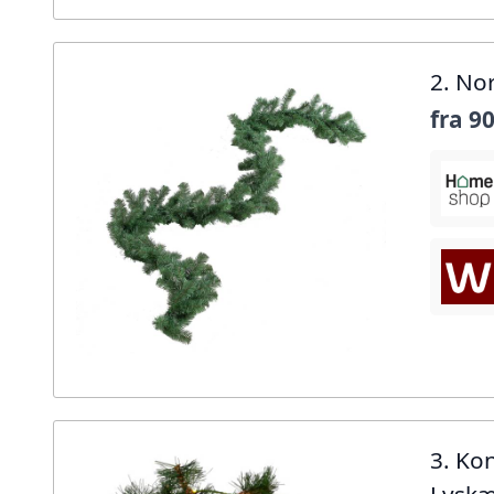
2. No
fra
90
3. Ko