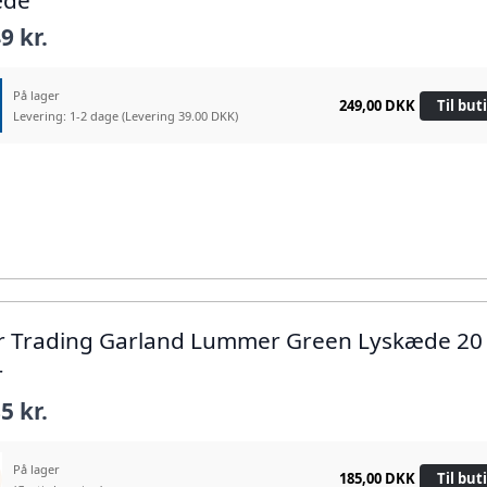
æde
9 kr.
På lager
249,00 DKK
Til but
Levering: 1-2 dage
(Levering 39.00 DKK)
ar Trading Garland Lummer Green Lyskæde 20
r
5 kr.
På lager
185,00 DKK
Til but