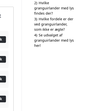
2)
Hvilke
granguirlander med lys
findes der?
t
3)
Hvilke fordele er der
ved granguirlander,
som ikke er ægte?
4)
Se udvalget af
ik
granguirlander med lys
her!
ik
ik
ik