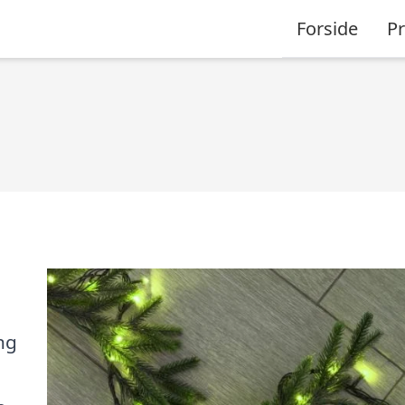
Forside
P
ng