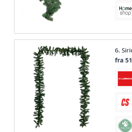
6. Si
fra
51