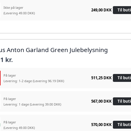
Ikke på lager
249,00 DKK
Til but
(Levering 49.00 DKK)
rius Anton Garland Green Julebelysning
1 kr.
På lager
511,25 DKK
Til but
Levering: 1-2 dage
(Levering 96.19 DKK)
På lager
567,00 DKK
Til but
Levering: 1 dage
(Levering 39.00 DKK)
På lager
570,00 DKK
Til but
(Levering 49.00 DKK)