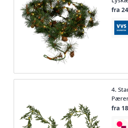
Lysk
fra
24
4. St
Pære
fra
18